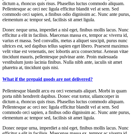
dictum a, rhoncus quis risus. Phasellus luctus commodo aliquam.
Pellentesque ac orci nec ligula efficitur blandit vel at sem. Sed
commodo orci sapien, a finibus odio dignissim ac. Nunc ante purus,
elementum ac tempor sed, facilisis sit amet ligula.
Donec neque urna, imperdiet a nisl eget, finibus mollis lacus. Nunc
efficitur a elit in facilisis. Maecenas massa ex, tempor ac viverra id,
varius et massa. Sed convallis, metus a aliquet suscipit, purus nunc
ultrices est, sed dapibus tellus sapien eget libero. Praesent maximus
velit vitae est venenatis, nec lobortis arcu consectetur. Aenean vitae
tincidunt mauris, pellentesque pulvinar ante. Proin malesuada
vestibulum justo lacinia finibus. Nulla nibh ante, iaculis sit amet
pharetra at, tincidunt quis nisi.
What if the prepaid goods are not delivered?
Pellentesque blandit arcu eu orci venenatis aliquet. Morbi in quam
porta nibh hendrerit dapibus. Donec erat tortor, ullamcorper in
dictum a, rhoncus quis risus. Phasellus luctus commodo aliquam.
Pellentesque ac orci nec ligula efficitur blandit vel at sem. Sed
commodo orci sapien, a finibus odio dignissim ac. Nunc ante purus,
elementum ac tempor sed, facilisis sit amet ligula.
Donec neque urna, imperdiet a nisl eget, finibus mollis lacus. Nunc
efficitur a elit in facilisis. Maecenas massa ex, tempor ac viverra id,