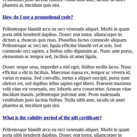
pharetra at, tincidunt quis nisi.
How do I use a promotional code?
Pellentesque blandit arcu eu orci venenatis aliquet. Morbi in quam
porta nibh hendrerit dapibus. Donec erat tortor, ullamcorper in
dictum a, rhoncus quis risus. Phasellus luctus commodo aliquam.
Pellentesque ac orci nec ligula efficitur blandit vel at sem. Sed
commodo orci sapien, a finibus odio dignissim ac. Nunc ante purus,
elementum ac tempor sed, facilisis sit amet ligula.
Donec neque urna, imperdiet a nisl eget, finibus mollis lacus. Nunc
efficitur a elit in facilisis. Maecenas massa ex, tempor ac viverra id,
varius et massa. Sed convallis, metus a aliquet suscipit, purus nunc
ultrices est, sed dapibus tellus sapien eget libero. Praesent maximus
velit vitae est venenatis, nec lobortis arcu consectetur. Aenean vitae
tincidunt mauris, pellentesque pulvinar ante. Proin malesuada
vestibulum justo lacinia finibus. Nulla nibh ante, iaculis sit amet
pharetra at, tincidunt quis nisi.
What is the validity period of the gift certificate?
Pellentesque blandit arcu eu orci venenatis aliquet. Morbi in quam
porta nibh hendrerit dapibus. Donec erat tortor, ullamcorper in