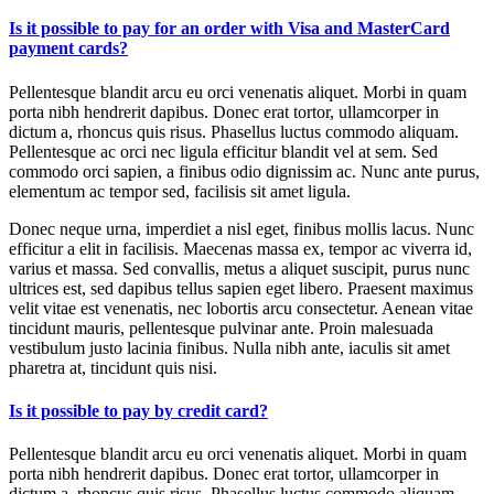
Is it possible to pay for an order with Visa and MasterCard
payment cards?
Pellentesque blandit arcu eu orci venenatis aliquet. Morbi in quam
porta nibh hendrerit dapibus. Donec erat tortor, ullamcorper in
dictum a, rhoncus quis risus. Phasellus luctus commodo aliquam.
Pellentesque ac orci nec ligula efficitur blandit vel at sem. Sed
commodo orci sapien, a finibus odio dignissim ac. Nunc ante purus,
elementum ac tempor sed, facilisis sit amet ligula.
Donec neque urna, imperdiet a nisl eget, finibus mollis lacus. Nunc
efficitur a elit in facilisis. Maecenas massa ex, tempor ac viverra id,
varius et massa. Sed convallis, metus a aliquet suscipit, purus nunc
ultrices est, sed dapibus tellus sapien eget libero. Praesent maximus
velit vitae est venenatis, nec lobortis arcu consectetur. Aenean vitae
tincidunt mauris, pellentesque pulvinar ante. Proin malesuada
vestibulum justo lacinia finibus. Nulla nibh ante, iaculis sit amet
pharetra at, tincidunt quis nisi.
Is it possible to pay by credit card?
Pellentesque blandit arcu eu orci venenatis aliquet. Morbi in quam
porta nibh hendrerit dapibus. Donec erat tortor, ullamcorper in
dictum a, rhoncus quis risus. Phasellus luctus commodo aliquam.