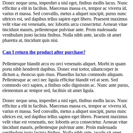
Donec neque urna, imperdiet a nisl eget, finibus mollis lacus. Nunc
efficitur a elit in facilisis. Maecenas massa ex, tempor ac viverra id,
varius et massa. Sed convallis, metus a aliquet suscipit, purus nunc
ultrices est, sed dapibus tellus sapien eget libero. Praesent maximus
velit vitae est venenatis, nec lobortis arcu consectetur. Aenean vitae
tincidunt mauris, pellentesque pulvinar ante. Proin malesuada
vestibulum justo lacinia finibus. Nulla nibh ante, iaculis sit amet
pharetra at, tincidunt quis nisi.
Can I return the product after purchase?
Pellentesque blandit arcu eu orci venenatis aliquet. Morbi in quam
porta nibh hendrerit dapibus. Donec erat tortor, ullamcorper in
dictum a, rhoncus quis risus. Phasellus luctus commodo aliquam.
Pellentesque ac orci nec ligula efficitur blandit vel at sem. Sed
commodo orci sapien, a finibus odio dignissim ac. Nunc ante purus,
elementum ac tempor sed, facilisis sit amet ligula.
Donec neque urna, imperdiet a nisl eget, finibus mollis lacus. Nunc
efficitur a elit in facilisis. Maecenas massa ex, tempor ac viverra id,
varius et massa. Sed convallis, metus a aliquet suscipit, purus nunc
ultrices est, sed dapibus tellus sapien eget libero. Praesent maximus
velit vitae est venenatis, nec lobortis arcu consectetur. Aenean vitae
tincidunt mauris, pellentesque pulvinar ante. Proin malesuada
vestibulum justo lacinia finibus. Nulla nibh ante, iaculis sit amet