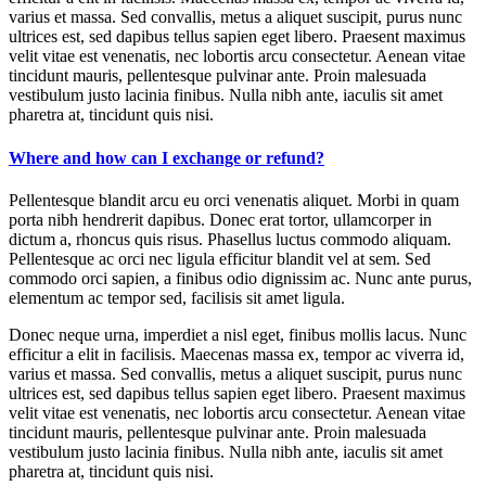
varius et massa. Sed convallis, metus a aliquet suscipit, purus nunc
ultrices est, sed dapibus tellus sapien eget libero. Praesent maximus
velit vitae est venenatis, nec lobortis arcu consectetur. Aenean vitae
tincidunt mauris, pellentesque pulvinar ante. Proin malesuada
vestibulum justo lacinia finibus. Nulla nibh ante, iaculis sit amet
pharetra at, tincidunt quis nisi.
Where and how can I exchange or refund?
Pellentesque blandit arcu eu orci venenatis aliquet. Morbi in quam
porta nibh hendrerit dapibus. Donec erat tortor, ullamcorper in
dictum a, rhoncus quis risus. Phasellus luctus commodo aliquam.
Pellentesque ac orci nec ligula efficitur blandit vel at sem. Sed
commodo orci sapien, a finibus odio dignissim ac. Nunc ante purus,
elementum ac tempor sed, facilisis sit amet ligula.
Donec neque urna, imperdiet a nisl eget, finibus mollis lacus. Nunc
efficitur a elit in facilisis. Maecenas massa ex, tempor ac viverra id,
varius et massa. Sed convallis, metus a aliquet suscipit, purus nunc
ultrices est, sed dapibus tellus sapien eget libero. Praesent maximus
velit vitae est venenatis, nec lobortis arcu consectetur. Aenean vitae
tincidunt mauris, pellentesque pulvinar ante. Proin malesuada
vestibulum justo lacinia finibus. Nulla nibh ante, iaculis sit amet
pharetra at, tincidunt quis nisi.