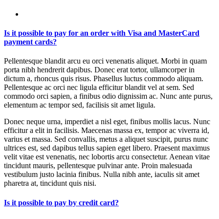
Is it possible to pay for an order with Visa and MasterCard
payment cards?
Pellentesque blandit arcu eu orci venenatis aliquet. Morbi in quam
porta nibh hendrerit dapibus. Donec erat tortor, ullamcorper in
dictum a, rhoncus quis risus. Phasellus luctus commodo aliquam.
Pellentesque ac orci nec ligula efficitur blandit vel at sem. Sed
commodo orci sapien, a finibus odio dignissim ac. Nunc ante purus,
elementum ac tempor sed, facilisis sit amet ligula.
Donec neque urna, imperdiet a nisl eget, finibus mollis lacus. Nunc
efficitur a elit in facilisis. Maecenas massa ex, tempor ac viverra id,
varius et massa. Sed convallis, metus a aliquet suscipit, purus nunc
ultrices est, sed dapibus tellus sapien eget libero. Praesent maximus
velit vitae est venenatis, nec lobortis arcu consectetur. Aenean vitae
tincidunt mauris, pellentesque pulvinar ante. Proin malesuada
vestibulum justo lacinia finibus. Nulla nibh ante, iaculis sit amet
pharetra at, tincidunt quis nisi.
Is it possible to pay by credit card?