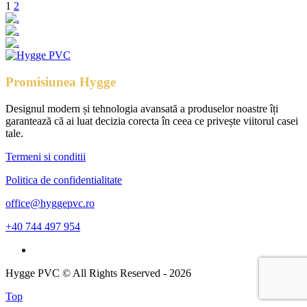
Posts
1
2
navigation
Promisiunea Hygge
Designul modern și tehnologia avansată a produselor noastre îți
garantează că ai luat decizia corecta în ceea ce privește viitorul casei
tale.
Termeni si conditii
Politica de confidentialitate
office@hyggepvc.ro
+40 744 497 954
Hygge PVC © All Rights Reserved - 2026
Top