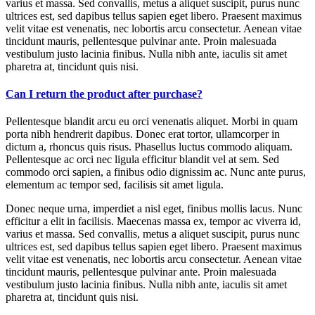
varius et massa. Sed convallis, metus a aliquet suscipit, purus nunc
ultrices est, sed dapibus tellus sapien eget libero. Praesent maximus
velit vitae est venenatis, nec lobortis arcu consectetur. Aenean vitae
tincidunt mauris, pellentesque pulvinar ante. Proin malesuada
vestibulum justo lacinia finibus. Nulla nibh ante, iaculis sit amet
pharetra at, tincidunt quis nisi.
Can I return the product after purchase?
Pellentesque blandit arcu eu orci venenatis aliquet. Morbi in quam
porta nibh hendrerit dapibus. Donec erat tortor, ullamcorper in
dictum a, rhoncus quis risus. Phasellus luctus commodo aliquam.
Pellentesque ac orci nec ligula efficitur blandit vel at sem. Sed
commodo orci sapien, a finibus odio dignissim ac. Nunc ante purus,
elementum ac tempor sed, facilisis sit amet ligula.
Donec neque urna, imperdiet a nisl eget, finibus mollis lacus. Nunc
efficitur a elit in facilisis. Maecenas massa ex, tempor ac viverra id,
varius et massa. Sed convallis, metus a aliquet suscipit, purus nunc
ultrices est, sed dapibus tellus sapien eget libero. Praesent maximus
velit vitae est venenatis, nec lobortis arcu consectetur. Aenean vitae
tincidunt mauris, pellentesque pulvinar ante. Proin malesuada
vestibulum justo lacinia finibus. Nulla nibh ante, iaculis sit amet
pharetra at, tincidunt quis nisi.