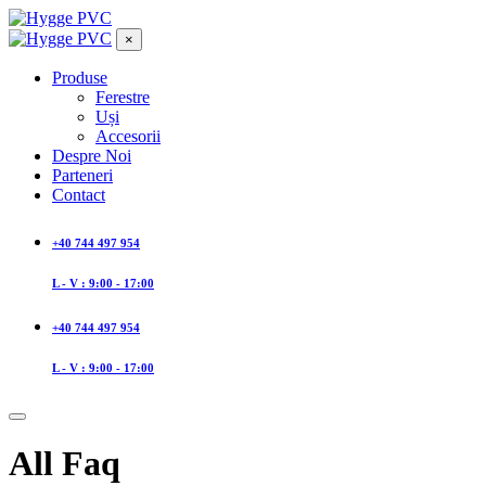
×
Produse
Ferestre
Uși
Accesorii
Despre Noi
Parteneri
Contact
+40 744 497 954
L - V : 9:00 - 17:00
+40 744 497 954
L - V : 9:00 - 17:00
All Faq