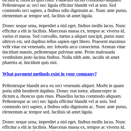
Pellentesque ac orci nec ligula efficitur blandit vel at sem. Sed
commodo orci sapien, a finibus odio dignissim ac. Nunc ante purus,
elementum ac tempor sed, facilisis sit amet ligula.
Donec neque urna, imperdiet a nisl eget, finibus mollis lacus. Nunc
efficitur a elit in facilisis. Maecenas massa ex, tempor ac viverra id,
varius et massa. Sed convallis, metus a aliquet suscipit, purus nunc
ultrices est, sed dapibus tellus sapien eget libero. Praesent maximus
velit vitae est venenatis, nec lobortis arcu consectetur. Aenean vitae
tincidunt mauris, pellentesque pulvinar ante. Proin malesuada
vestibulum justo lacinia finibus. Nulla nibh ante, iaculis sit amet
pharetra at, tincidunt quis nisi.
What payment methods exist in your company?
Pellentesque blandit arcu eu orci venenatis aliquet. Morbi in quam
porta nibh hendrerit dapibus. Donec erat tortor, ullamcorper in
dictum a, rhoncus quis risus. Phasellus luctus commodo aliquam.
Pellentesque ac orci nec ligula efficitur blandit vel at sem. Sed
commodo orci sapien, a finibus odio dignissim ac. Nunc ante purus,
elementum ac tempor sed, facilisis sit amet ligula.
Donec neque urna, imperdiet a nisl eget, finibus mollis lacus. Nunc
efficitur a elit in facilisis. Maecenas massa ex, tempor ac viverra id,