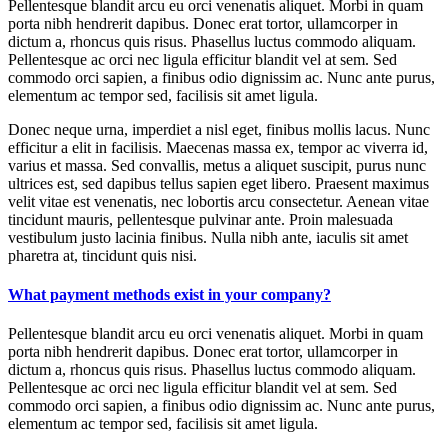
Pellentesque blandit arcu eu orci venenatis aliquet. Morbi in quam
porta nibh hendrerit dapibus. Donec erat tortor, ullamcorper in
dictum a, rhoncus quis risus. Phasellus luctus commodo aliquam.
Pellentesque ac orci nec ligula efficitur blandit vel at sem. Sed
commodo orci sapien, a finibus odio dignissim ac. Nunc ante purus,
elementum ac tempor sed, facilisis sit amet ligula.
Donec neque urna, imperdiet a nisl eget, finibus mollis lacus. Nunc
efficitur a elit in facilisis. Maecenas massa ex, tempor ac viverra id,
varius et massa. Sed convallis, metus a aliquet suscipit, purus nunc
ultrices est, sed dapibus tellus sapien eget libero. Praesent maximus
velit vitae est venenatis, nec lobortis arcu consectetur. Aenean vitae
tincidunt mauris, pellentesque pulvinar ante. Proin malesuada
vestibulum justo lacinia finibus. Nulla nibh ante, iaculis sit amet
pharetra at, tincidunt quis nisi.
What payment methods exist in your company?
Pellentesque blandit arcu eu orci venenatis aliquet. Morbi in quam
porta nibh hendrerit dapibus. Donec erat tortor, ullamcorper in
dictum a, rhoncus quis risus. Phasellus luctus commodo aliquam.
Pellentesque ac orci nec ligula efficitur blandit vel at sem. Sed
commodo orci sapien, a finibus odio dignissim ac. Nunc ante purus,
elementum ac tempor sed, facilisis sit amet ligula.