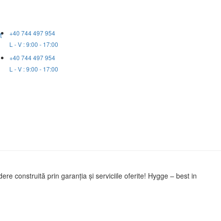
+40 744 497 954
t
L - V : 9:00 - 17:00
+40 744 497 954
L - V : 9:00 - 17:00
 construită prin garanția și serviciile oferite! Hygge – best in