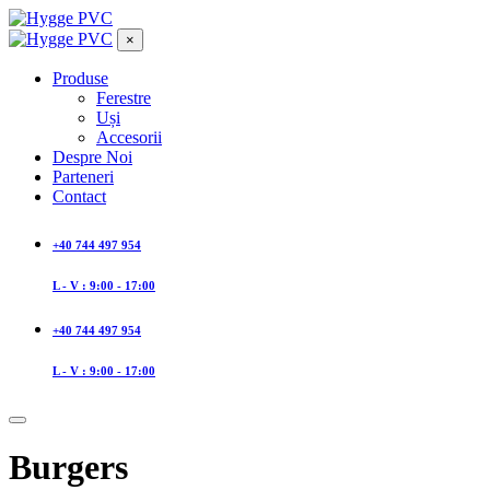
×
Produse
Ferestre
Uși
Accesorii
Despre Noi
Parteneri
Contact
+40 744 497 954
L - V : 9:00 - 17:00
+40 744 497 954
L - V : 9:00 - 17:00
Burgers