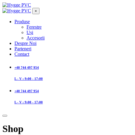
×
Produse
Ferestre
Uși
Accesorii
Despre Noi
Parteneri
Contact
+40 744 497 954
L - V : 9:00 - 17:00
+40 744 497 954
L - V : 9:00 - 17:00
Shop