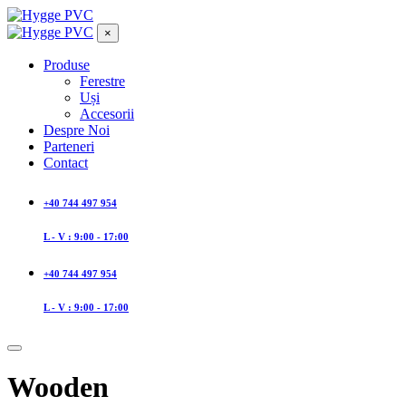
×
Produse
Ferestre
Uși
Accesorii
Despre Noi
Parteneri
Contact
+40 744 497 954
L - V : 9:00 - 17:00
+40 744 497 954
L - V : 9:00 - 17:00
Wooden