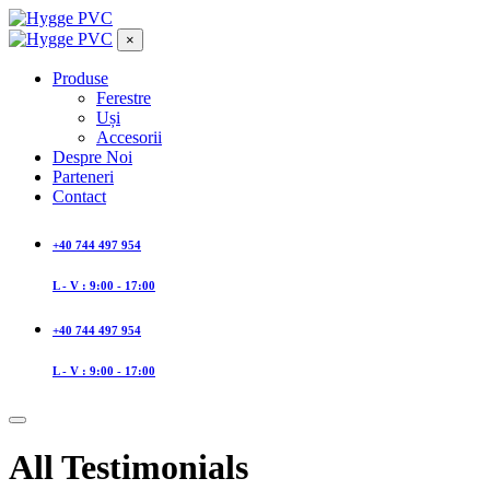
×
Produse
Ferestre
Uși
Accesorii
Despre Noi
Parteneri
Contact
+40 744 497 954
L - V : 9:00 - 17:00
+40 744 497 954
L - V : 9:00 - 17:00
All Testimonials