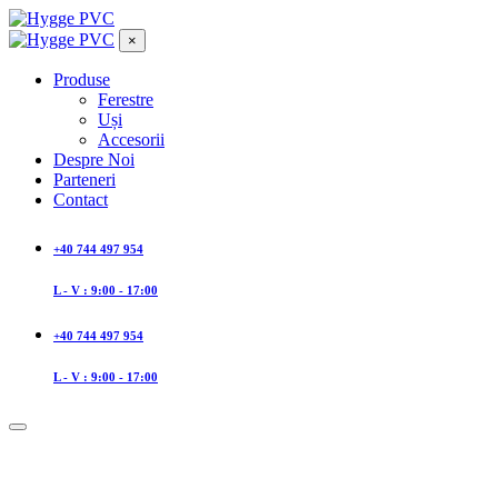
×
Produse
Ferestre
Uși
Accesorii
Despre Noi
Parteneri
Contact
+40 744 497 954
L - V : 9:00 - 17:00
+40 744 497 954
L - V : 9:00 - 17:00