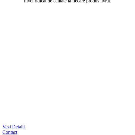
nivel ridicat de calitate la fiecare produs livrat.
Vezi Detalii
Contact