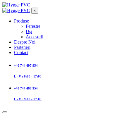
×
Produse
Ferestre
Uși
Accesorii
Despre Noi
Parteneri
Contact
+40 744 497 954
L - V : 9:00 - 17:00
+40 744 497 954
L - V : 9:00 - 17:00