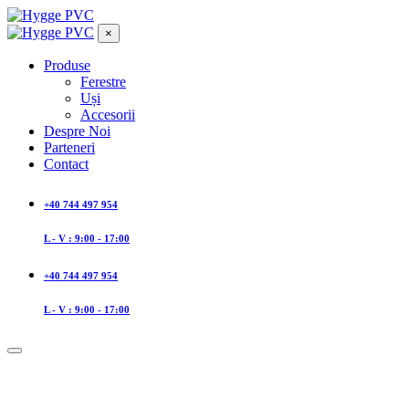
×
Produse
Ferestre
Uși
Accesorii
Despre Noi
Parteneri
Contact
+40 744 497 954
L - V : 9:00 - 17:00
+40 744 497 954
L - V : 9:00 - 17:00