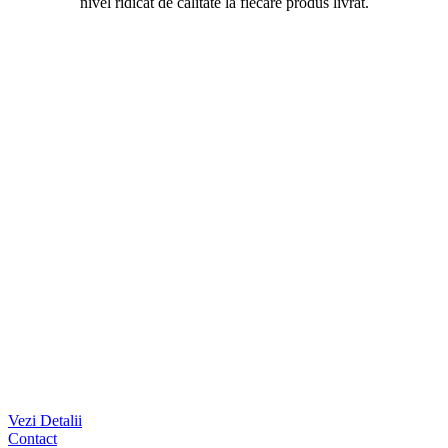
nivel ridicat de calitate la fiecare produs livrat.
Vezi Detalii
Contact