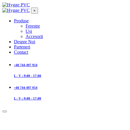
×
Produse
Ferestre
Uși
Accesorii
Despre Noi
Parteneri
Contact
+40 744 497 954
L - V : 9:00 - 17:00
+40 744 497 954
L - V : 9:00 - 17:00