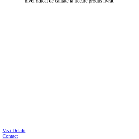
nivel ridicat de calitate la fiecare produs livrat.
Vezi Detalii
Contact