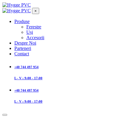
×
Produse
Ferestre
Uși
Accesorii
Despre Noi
Parteneri
Contact
+40 744 497 954
L - V : 9:00 - 17:00
+40 744 497 954
L - V : 9:00 - 17:00