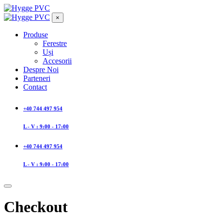
×
Produse
Ferestre
Uși
Accesorii
Despre Noi
Parteneri
Contact
+40 744 497 954
L - V : 9:00 - 17:00
+40 744 497 954
L - V : 9:00 - 17:00
Checkout