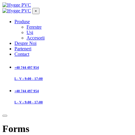
×
Produse
Ferestre
Uși
Accesorii
Despre Noi
Parteneri
Contact
+40 744 497 954
L - V : 9:00 - 17:00
+40 744 497 954
L - V : 9:00 - 17:00
Forms