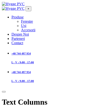
×
Produse
Ferestre
Uși
Accesorii
Despre Noi
Parteneri
Contact
+40 744 497 954
L - V : 9:00 - 17:00
+40 744 497 954
L - V : 9:00 - 17:00
Text Columns