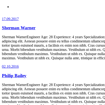
17.09.2017
Sherman Warner
Sherman WarnerEngineer Age: 28 Experience: 4 years Specializatio
adipiscing elit. Aenean posuere enim eu tellus condimentum ullamcorpe
tortor ipsum euismod mauris, a facilisis ex enim non nibh. Cras curs
urna. Morbi bibendum vestibulum maximus. Vestibulum ut nibh ex. Quisq
bibendum vestibulum maximus. Vestibulum ut nibh ex. Quisque nulla ant
maximus. Vestibulum ut nibh ex. Quisque nulla ante, tristique in ef
02.10.2016
Philip Bailey
Sherman WarnerEngineer Age: 28 Experience: 4 years Specializatio
adipiscing elit. Aenean posuere enim eu tellus condimentum ullamcorpe
tortor ipsum euismod mauris, a facilisis ex enim non nibh. Cras curs
urna. Morbi bibendum vestibulum maximus. Vestibulum ut nibh ex. Quisq
bibendum vestibulum maximus. Vestibulum ut nibh ex. Quisque nulla ant