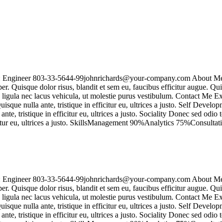
n: Engineer 803-33-5644-99johnrichards@your-company.com About Me 
r. Quisque dolor risus, blandit et sem eu, faucibus efficitur augue. Qu
us ligula nec lacus vehicula, ut molestie purus vestibulum. Contact Me
ue nulla ante, tristique in efficitur eu, ultrices a justo. Self Develo
e, tristique in efficitur eu, ultrices a justo. Sociality Donec sed odi
ficitur eu, ultrices a justo. SkillsManagement 90%Analytics 75%Consul
n: Engineer 803-33-5644-99johnrichards@your-company.com About Me 
r. Quisque dolor risus, blandit et sem eu, faucibus efficitur augue. Qu
us ligula nec lacus vehicula, ut molestie purus vestibulum. Contact Me
ue nulla ante, tristique in efficitur eu, ultrices a justo. Self Develo
e, tristique in efficitur eu, ultrices a justo. Sociality Donec sed odi