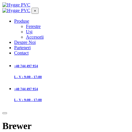
×
Produse
Ferestre
Uși
Accesorii
Despre Noi
Parteneri
Contact
+40 744 497 954
L - V : 9:00 - 17:00
+40 744 497 954
L - V : 9:00 - 17:00
Brewer