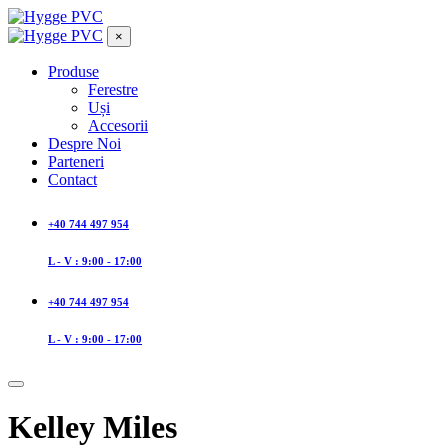
×
Produse
Ferestre
Uși
Accesorii
Despre Noi
Parteneri
Contact
+40 744 497 954
L - V : 9:00 - 17:00
+40 744 497 954
L - V : 9:00 - 17:00
Kelley Miles