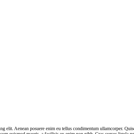
g elit. Aenean posuere enim eu tellus condimentum ullamcorper. Quisque
sum euismod mauris, a facilisis ex enim non nibh. Cras cursus ligula ne