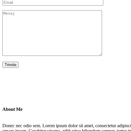
About Me
Donec nec odio sem. Lorem ipsum dolor sit amet, consectetur adipiscin
ornare ipsum. Curabitur viverra, nibh vitae bibendum semper, tortor ip