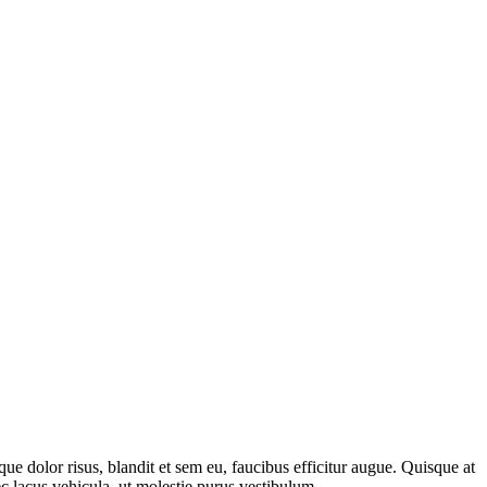
 dolor risus, blandit et sem eu, faucibus efficitur augue. Quisque at
c lacus vehicula, ut molestie purus vestibulum.