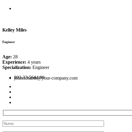
Kelley Miles
Engineer
Age:
28
Experience:
4 years
Specialization:
Engineer
803-33-5644-99
johnrichards@your-company.com