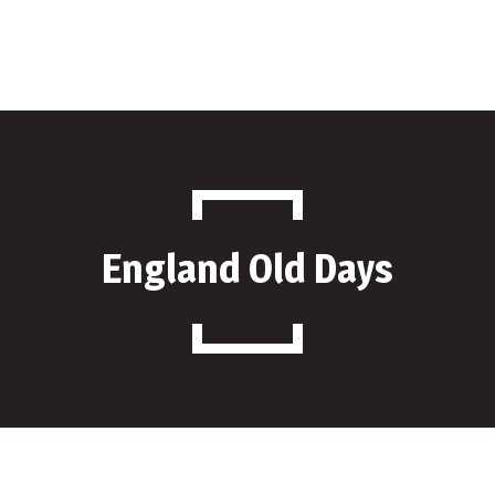
Produse
Despre Noi
Parteneri
Contact
England Old Days