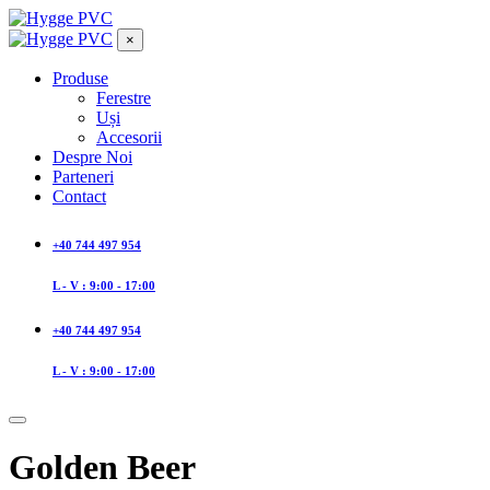
×
Produse
Ferestre
Uși
Accesorii
Despre Noi
Parteneri
Contact
+40 744 497 954
L - V : 9:00 - 17:00
+40 744 497 954
L - V : 9:00 - 17:00
Golden Beer