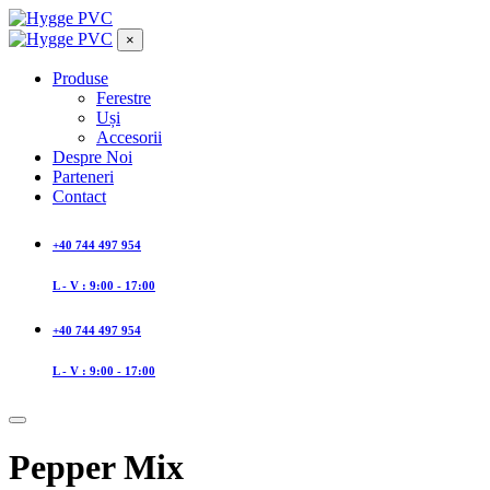
×
Produse
Ferestre
Uși
Accesorii
Despre Noi
Parteneri
Contact
+40 744 497 954
L - V : 9:00 - 17:00
+40 744 497 954
L - V : 9:00 - 17:00
Pepper Mix