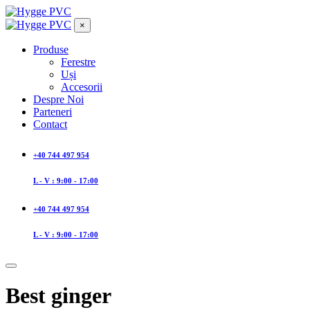
×
Produse
Ferestre
Uși
Accesorii
Despre Noi
Parteneri
Contact
+40 744 497 954
L - V : 9:00 - 17:00
+40 744 497 954
L - V : 9:00 - 17:00
Best ginger