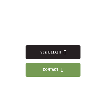
Maximizează
confortul casei tale
VEZI DETALII
CONTACT