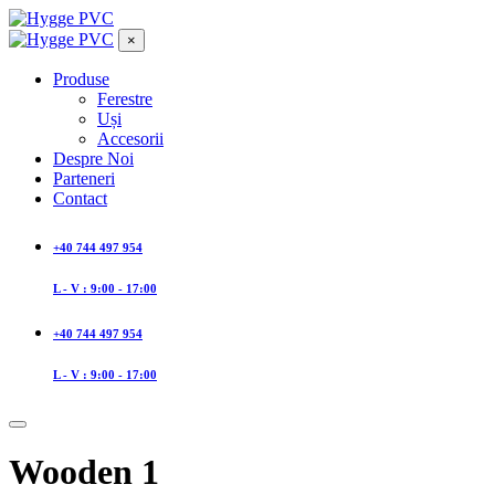
×
Produse
Ferestre
Uși
Accesorii
Despre Noi
Parteneri
Contact
+40 744 497 954
L - V : 9:00 - 17:00
+40 744 497 954
L - V : 9:00 - 17:00
Wooden 1